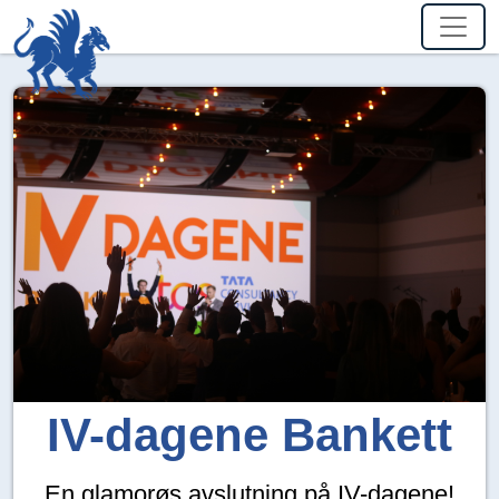
IV-dagene Bankett
En glamorøs avslutning på IV-dagene!