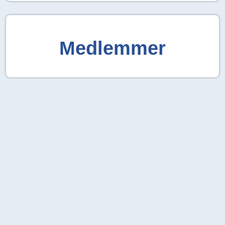
Medlemmer