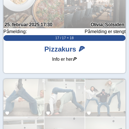
25. februar 2025 17:30
Olivia, Solsiden
Påmelding:
Påmelding er stengt
17 / 17 + 18
Pizzakurs 🍕
Info er her🍕