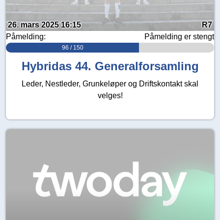
26. mars 2025 16:15
R7
Påmelding:
Påmelding er stengt
96 / 150
Hybridas 44. Generalforsamling
Leder, Nestleder, Grunkeløper og Driftskontakt skal
velges!